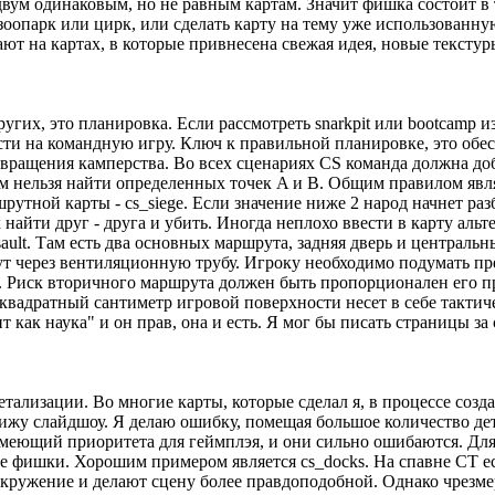
двум одинаковым, но не равным картам. Значит фишка состоит в то
оопарк или цирк, или сделать карту на тему уже использованную,
ют на картах, в которые привнесена свежая идея, новые текстур
их, это планировка. Если рассмотреть snarkpit или bootcamp из
ти на командную игру. Ключ к правильной планировке, это обес
ращения камперства. Во всех сценариях CS команда должна добр
 нельзя найти определенных точек A и B. Общим правилом являе
утной карты - cs_siege. Если значение ниже 2 народ начнет разб
 найти друг - друга и убить. Иногда неплохо ввести в карту а
ult. Там есть два основных маршрута, задняя дверь и центральны
т через вентиляционную трубу. Игроку необходимо подумать пре
бе. Риск вторичного маршрута должен быть пропорционален его 
 квадратный сантиметр игровой поверхности несет в себе тактич
 как наука" и он прав, она и есть. Я мог бы писать страницы за с
детализации. Во многие карты, которые сделал я, в процессе со
 вижу слайдшоу. Я делаю ошибку, помещая большое количество д
меющий приоритета для геймплэя, и они сильно ошибаются. Для э
ие фишки. Хорошим примером является cs_docks. На спавне CT ес
окружение и делают сцену более правдоподобной. Однако чрезме