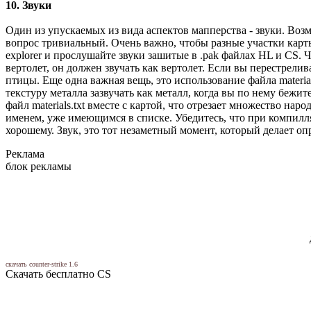
10. Звуки
Один из упускаемых из вида аспектов мапперства - звуки. Возм
вопрос тривиальный. Очень важно, чтобы разные участки карт
explorer и прослушайте звуки зашитые в .pak файлах HL и CS. 
вертолет, он должен звучать как вертолет. Если вы перестрели
птицы. Еще одна важная вещь, это использование файла materia
текстуру металла зазвучать как металл, когда вы по нему бежи
файл materials.txt вместе с картой, что отрезает множество на
именем, уже имеющимся в списке. Убедитесь, что при компилляц
хорошему. Звук, это тот незаметный момент, который делает о
Реклама
блок рекламы
скачать counter-strike 1.6
Скачать бесплатно CS