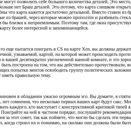
 могут позволить себе большого количества деталей. Это место,
льше нет Браш деталей. Это потому, что карта слишком открыта,
ны что карта кажется достаточно детальной. Вместо ставен из 
нные из брашей, через которые можно проползти и разбивать стекл
и бы близки к неприемлимым. Поэтому там, где окна присутствую
карту более интересной и запоминающейся.
о-то еще пытается поиграть в CS на карте Xen, вы должны держ
истичной, узнаваемой, картой, на которой может происходить пр
 в вашей десятикратно увеличенной ванной комнате, и это хорош
быть построена на том, что вы действительно прочуствовали, в
ющих попытки ментов освободить группу политических заложнико
ет иметь правильную тему.
виновен в обладании ужасно огромным эго. Вы думаете, я спятил
 нет сомнения, что несколько первых ваших карт будут сакс. Мо
ать каждого, кто выступает с конструктивной критикой твоей ка
Поиграйте на ней в частном порядке, послушайте рекомендации 
ня за этот совет, так как поймете, что могли бы сделать эти п
ал, когда строил их и понимаю, на сколько они должны были быт