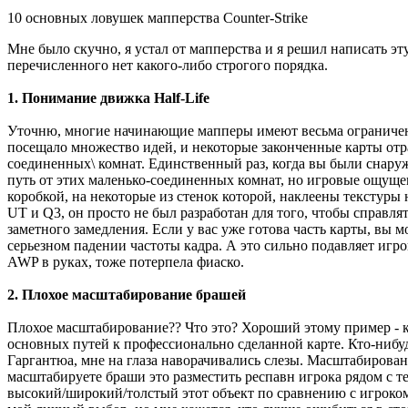
10 основных ловушек мапперства Counter-Strike
Мне было скучно, я устал от мапперства и я решил написать эту
перечисленного нет какого-либо строгого порядка.
1. Понимание движка Half-Life
Уточню, многие начинающие мапперы имеют весьма ограниченное
посещало множество идей, и некоторые законченные карты отр
соединенных\ комнат. Единственный раз, когда вы были снаружи
путь от этих маленько-соединенных комнат, но игровые ощущ
коробкой, на некоторые из стенок которой, наклеены текстуры 
UT и Q3, он просто не был разработан для того, чтобы справля
заметного замедления. Если у вас уже готова часть карты, вы 
серьезном падении частоты кадра. А это сильно подавляет игро
AWP в руках, тоже потерпела фиаско.
2. Плохое масштабирование брашей
Плохое масштабирование?? Что это? Хороший этому пример - к
основных путей к профессионально сделанной карте. Кто-нибуд
Гаргантюа, мне на глаза наворачивались слезы. Масштабирован
масштабируете браши это разместить респавн игрока рядом с тем,
высокий/широкий/толстый этот объект по сравнению с игроком