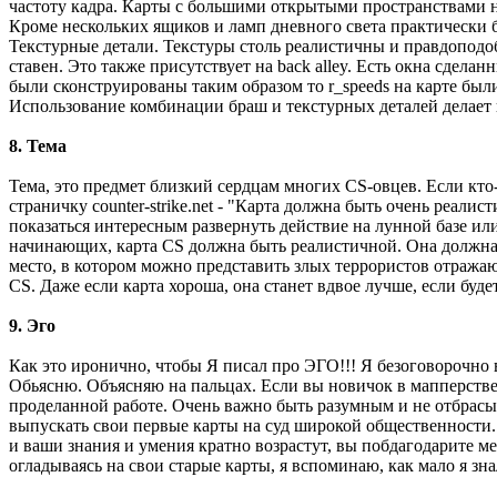
частоту кадра. Карты с большими открытыми пространствами не
Кроме нескольких ящиков и ламп дневного света практически бо
Текстурные детали. Текстуры столь реалистичны и правдоподоб
ставен. Это также присутствует на back alley. Есть окна сдела
были сконструированы таким образом то r_speeds на карте был
Использование комбинации браш и текстурных деталей делает 
8. Тема
Тема, это предмет близкий сердцам многих CS-овцев. Если кт
страничку counter-strike.net - "Карта должна быть очень реал
показаться интересным развернуть действие на лунной базе или
начинающих, карта CS должна быть реалистичной. Она должна 
место, в котором можно представить злых террористов отража
CS. Даже если карта хороша, она станет вдвое лучше, если буд
9. Эго
Как это иронично, чтобы Я писал про ЭГО!!! Я безоговорочно 
Обьясню. Объясняю на пальцах. Если вы новичок в мапперстве,
проделанной работе. Очень важно быть разумным и не отбрасыв
выпускать свои первые карты на суд широкой общественности. 
и ваши знания и умения кратно возрастут, вы побдагодарите ме
огладываясь на свои старые карты, я вспоминаю, как мало я зн