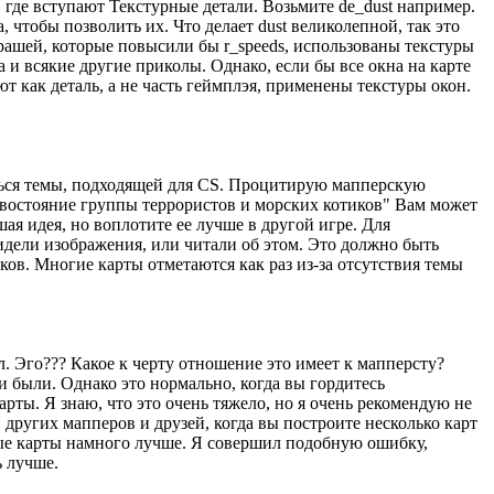
 где вступают Текстурные детали. Возьмите de_dust например.
 чтобы позволить их. Что делает dust великолепной, так это
брашей, которые повысили бы r_speeds, использованы текстуры
а и всякие другие приколы. Однако, если бы все окна на карте
т как деталь, а не часть геймплэя, применены текстуры окон.
аться темы, подходящей для CS. Процитирую мапперскую
отивостояние группы террористов и морских котиков" Вам может
ая идея, но воплотите ее лучше в другой игре. Для
идели изображения, или читали об этом. Это должно быть
в. Многие карты отметаются как раз из-за отсутствия темы
. Эго??? Какое к черту отношение это имеет к мапперсту?
и были. Однако это нормально, когда вы гордитесь
рты. Я знаю, что это очень тяжело, но я очень рекомендую не
других мапперов и друзей, когда вы построите несколько карт
ервые карты намного лучше. Я совершил подобную ошибку,
ь лучше.