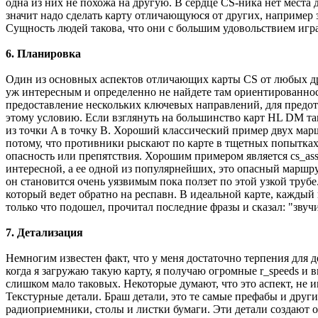
одна из них не похожа на другую. В сердце CS-ника нет места 
значит надо сделать карту отличающуюся от других, например з
Сущность людей такова, что они с большим удовольствием игра
6. Планировка
Один из основных аспектов отличающих карты CS от любых друг
уж интересным и определенно не найдете там ориентированнос
предоставление нескольких ключевых направлений, для предотв
этому условию. Если взглянуть на большинство карт HL DM там
из точки A в точку B. Хороший классический пример двух маршр
потому, что противники рыскают по карте в тщетных попытках
опасность или препятствия. Хорошим примером является cs_assa
интересной, а ее одной из популярнейших, это опасный маршру
он становится очень уязвимым пока ползет по этой узкой тру
который ведет обратно на респавн. В идеальной карте, каждый
только что подошел, прочитал последние фразы и сказал: "звучит
7. Детализация
Немногим известен факт, что у меня достаточно терпения для 
когда я загружаю такую карту, я получаю огромные r_speeds и
слишком мало таковых. Некоторые думают, что это аспект, не и
Текстурные детали. Браш детали, это те самые префабы и друг
радиоприемники, столы и листки бумаги. Эти детали создают 