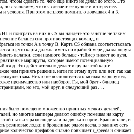
м, чтобы сделать то, чего еще никто не делал до этого. Это
 но с условием, что вы сделаете ее лучше и интереснее.
ы и условия. При этом неплохо помнить о ловушках 4 и 3.
 HL и поиграть на них в CS вы найдете это занятие не таким
печение баланса сил противостоящих команд, и
аться из точки A в точку B. Карта CS обязана соответствовать
тся то, что карта должна иметь по крайней мере два маршрута
ивать палатки, если намного больше - таймер тикает до нуля,
льтернативные маршруты, которые имеют потенциальную
й вход. Что действительно делает игру на этой карте
жде чем принять решение, идти по этому пути или нет, так как
преимуществам. Никто не воспользуется опасным маршрутом,
еское преимущество или наоборот. Гы, мой брат - близнец
траницами, но это, мой друг, в следующий раз . . .
здания было помещено множество приятных мелких деталей,
еталей, но многие мапперы делают ошибку помещая на карту
той статьи я разделю детали на две категории. Браш детали, и
ть резиновые лодки и брошенные рядом весла, в зданиях есть
рное количество префабов сильно повышает r_speeds и снижает