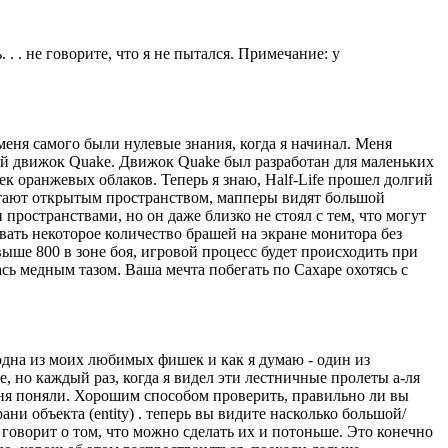
. . не говорите, что я не пытался. Примечание: у
еня самого были нулевые знания, когда я начинал. Меня
ный движок Quake. Движок Quake был разработан для маленьких
ек оранжевых облаков. Теперь я знаю, Half-Life прошел долгий
итают открытым пространством, мапперы видят большой
 пространствами, но он даже близко не стоял с тем, что могут
овать некоторое количество брашей на экране монитора без
выше 800 в зоне боя, игровой процесс будет происходить при
ась медным тазом. Ваша мечта побегать по Сахаре охотясь с
одна из моих любимых фишек и как я думаю - один из
 но каждый раз, когда я видел эти лестничные пролеты а-ля
меня поняли. Хорошим способом проверить, правильно ли вы
ани объекта (entity) . теперь вы видите насколько большой/
говорит о том, что можно сделать их и потоньше. Это конечно