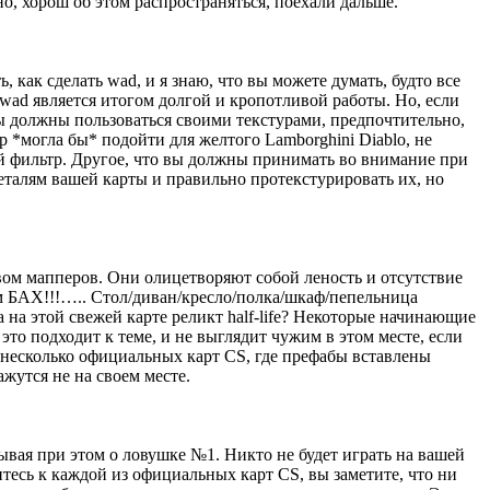
, хорош об этом распространяться, поехали дальше.
, как сделать wad, и я знаю, что вы можете думать, будто все
.wad является итогом долгой и кропотливой работы. Но, если
вы должны пользоваться своими текстурами, предпочтительно,
ep *могла бы* подойти для желтого Lamborghini Diablo, не
й фильтр. Другое, что вы должны принимать во внимание при
еталям вашей карты и правильно протекстурировать их, но
ом мапперов. Они олицетворяют собой леность и отсутствие
ом БАХ!!!….. Стол/диван/кресло/полка/шкаф/пепельница
уда на этой свежей карте реликт half-life? Некоторые начинающие
 это подходит к теме, и не выглядит чужим в этом месте, если
ть несколько официальных карт CS, где префабы вставлены
ажутся не на своем месте.
ывая при этом о ловушке №1. Никто не будет играть на вашей
ритесь к каждой из официальных карт CS, вы заметите, что ни