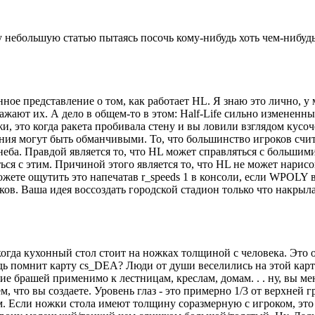
 небольшую статью пытаясь посочь кому-нибудь хоть чем-нибудь. 
 представление о том, как работает HL. Я знаю это лично, у м
ажают их. А дело в общем-то в этом: Half-Life сильно изменен
, это когда ракета пробивала стену и вы ловили взглядом кусоч
ения могут быть обманчивыми. То, что большинство игроков сч
неба. Правдой является то, что HL может справляться с большими
ться с этим. Причиной этого является то, что HL не может нарис
можете ощутить это напечатав r_speeds 1 в консоли, если WPOLY 
ков. Ваша идея воссоздать городской стадион только что накрыл
огда кухонный стол стоит на ножках толщиной с человека. Это 
ь помнит карту cs_DEA? Люди от души веселились на этой карте,
ие брашей применимо к лестницам, креслам, домам. . . ну, вы 
 что вы создаете. Уровень глаз - это примерно 1/3 от верхней гр
. Если ножки стола имеют толщину соразмерную с игроком, это 