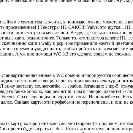
рону маленький/тонкий чем слишком большой/толстый. Ну. Ладно
 сайтам с хостингом гео-сити, я понимаю, что вы можете не знать
ать просвещеннее!!! Текстуры HL САКС!!! Valve, это шутка... HL
ьности, они смотрятся мультяшно. Везде, где только возможно, 
 выглядеть реалистичнее. Только то, что текстура generic HL je
 скачиванию копии wally и psp и не применили желтый цветово
 много времени уходит на то, чтобы пройтись по всем мелким д
овании. А уж при помощи WC 3.3 это сделать совсем не сложно.
но стандартно включенные в WC обычно игнорируются сообществ
 видя какие-то новые вещи, парочку прикольных текстур, и пот
 Я вижу заставку counter-strike. . . арабов, бегающих с mp-5, отк
ядеть также хорошо, как реликт hl и им я говорю, давайте! Если
r. Freeman" за следующим поворотом, тогда. Используйте ее. Ес
а аллее. Однако карты эти префабами не переполнены, и они не к
ать карту, которой не было сделано (хорошо) в прошлом, не заб
. Они просто будут играть на dust. Если вы внимательно присмот