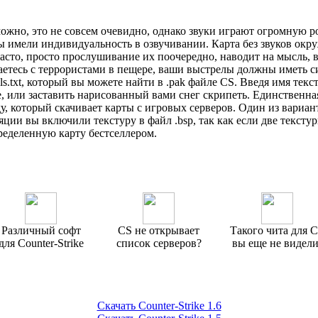
ожно, это не совсем очевидно, однако звуки играют огромную рол
ы имели индивидуальность в озвучивании. Карта без звуков окру
Часто, просто прослушивание их поочередно, наводит на мысль, в
ваетесь с террористами в пещере, ваши выстрелы должны иметь с
ls.txt, который вы можете найти в .pak файле CS. Введя имя тек
те, или заставить нарисованный вами снег скрипеть. Единственна
роду, который скачивает карты с игровых серверов. Один из вариа
ии вы включили текстуру в файл .bsp, так как если две текстур
пределенную карту бестселлером.
Различный софт
CS не открывает
Такого чита для 
для Counter-Strike
список серверов?
вы еще не видели
Скачать Counter-Strike 1.6