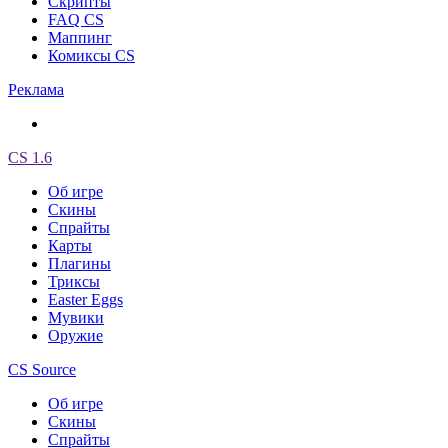
Скрипты
FAQ CS
Маппинг
Комиксы CS
Реклама
CS 1.6
Об игре
Скины
Спрайты
Карты
Плагины
Триксы
Easter Eggs
Мувики
Оружие
CS Source
Об игре
Скины
Спрайты